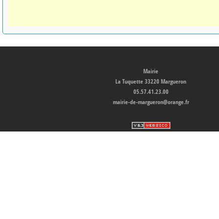
Mairie
La Tuquette 33220 Margueron
05.57.41.23.00
mairie-de-margueron@orange.fr