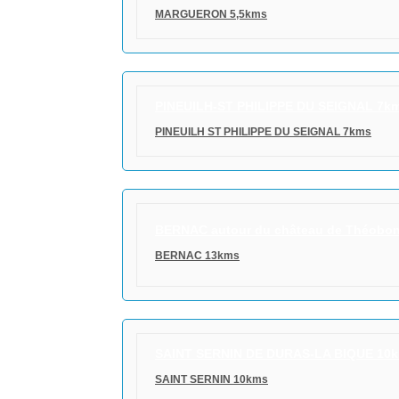
MARGUERON 5,5kms
PINEUILH-ST PHILIPPE DU SEIGNAL 7k
PINEUILH ST PHILIPPE DU SEIGNAL 7kms
BERNAC autour du château de Théobo
BERNAC 13kms
SAINT SERNIN DE DURAS-LA BIQUE 10
SAINT SERNIN 10kms