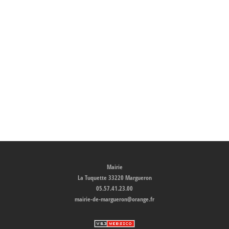
Mairie
La Tuquette 33220 Margueron
05.57.41.23.00
mairie-de-margueron@orange.fr