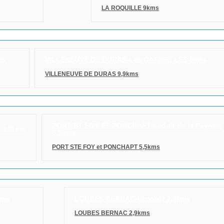
LA ROQUILLE 9kms
ms
VILLENEUVE DE DURAS-Les GATINELLES 9kms
VILLENEUVE DE DURAS 9,9kms
PORT ST FOY ET PONCHAPT cirduit de la Peyrute
n 13kms
5,5kms
PORT STE FOY et PONCHAPT 5,5kms
kms
LOUBES BERNAC-Limouzi 2,9kms
LOUBES BERNAC 2,9kms