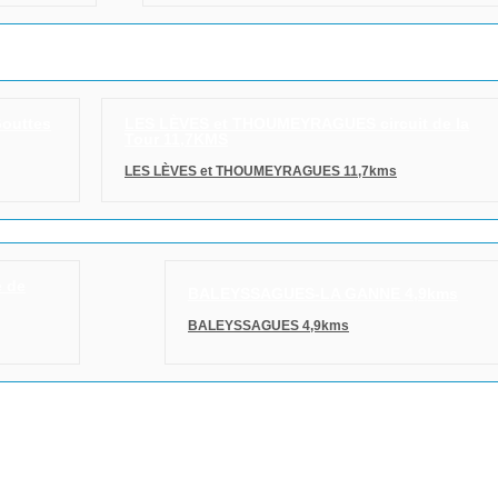
Gouttes
LES LÈVES et THOUMEYRAGUES circuit de la
Tour 11,7KMS
LES LÈVES et THOUMEYRAGUES 11,7kms
e de
BALEYSSAGUES-LA GANNE 4,9kms
BALEYSSAGUES 4,9kms