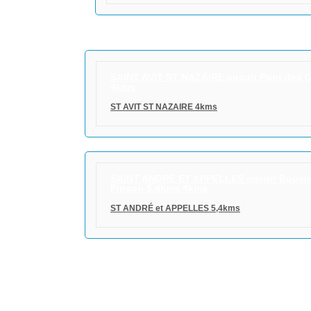
SAINT AVIT ST NAZAIRE circuit Pont des 
4kms
ST AVIT ST NAZAIRE 4kms
SAINT ANDRÉ ET APPELLES circuit Boucl
Pinson 5,4kms 4kms
ST ANDRÉ et APPELLES 5,4kms