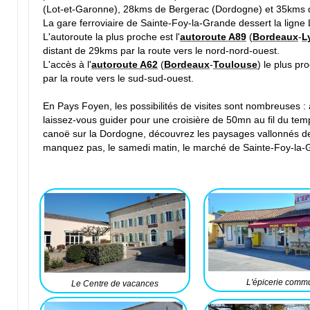
(Lot-et-Garonne), 28kms de Bergerac (Dordogne) et 35kms
La gare ferroviaire de Sainte-Foy-la-Grande dessert la lign
L'autoroute la plus proche est l'
autoroute A89
(
Bordeaux
-
L
distant de 29kms par la route vers le nord-nord-ouest.
L'accès à l'
autoroute A62
(
Bordeaux
-
Toulouse
) le plus p
par la route vers le sud-sud-ouest.
En Pays Foyen, les possibilités de visites sont nombreuses :
laissez-vous guider pour une croisière de 50mn au fil du tem
canoë sur la Dordogne, découvrez les paysages vallonnés de 
manquez pas, le samedi matin, le marché de Sainte-Foy-la-G
Texte riche
L'épicerie comm
Le Centre de vacances